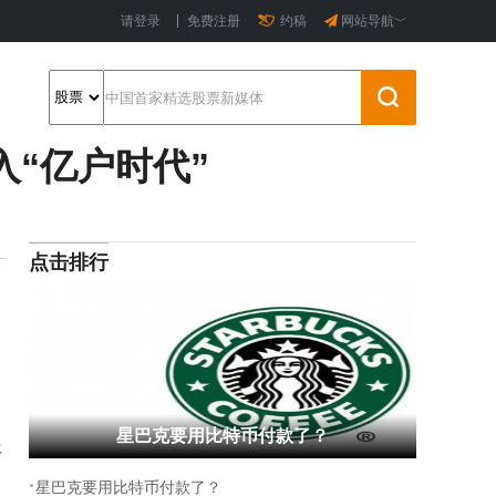
请登录
免费注册
约稿
网站导航﹀
“亿户时代”
点击排行
星巴克要用比特币付款了？
平
·
星巴克要用比特币付款了？