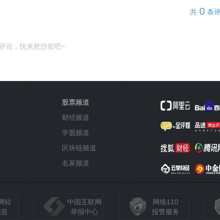
0
共
条
评论，快来抢沙发吧~
股票频道
财经频道
学股频道
区块链频道
名家频道
网站
中国互联网
网络110
信息
举报中心
报警服务