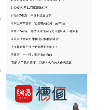
财经资讯-双11商家赔钱指南
财经365视界：中国制造业往事
靠阿里京东赚钱，它是电商的另一朵“奇葩”
财经365评论：那些疯狂排队行为 有你不可不知真相！
东航向波音索赔:中国这波操作很及时！
上海越来越不行？无脑黑太可怕了！
王牧笛：一个嘴力劳动者的自白
向
“我起诉了我的父母”：以爱为名有的人作恶无数