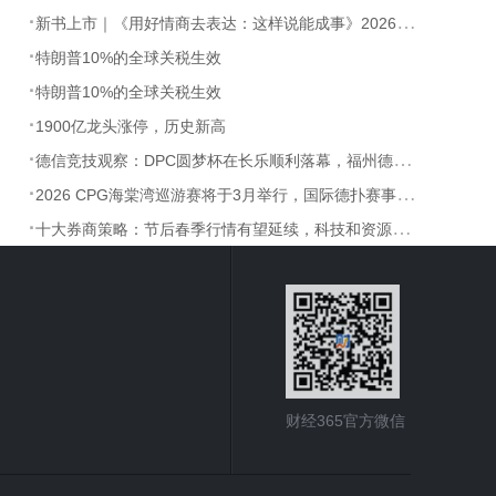
·
新书上市｜《用好情商去表达：这样说能成事》2026 年 3 月重磅发布
·
特朗普10%的全球关税生效
·
特朗普10%的全球关税生效
·
1900亿龙头涨停，历史新高
·
德信竞技观察：DPC圆梦杯在长乐顺利落幕，福州德扑赛事释放文旅融合新动能——福建智力竞技产业迎来新发展
·
2026 CPG海棠湾巡游赛将于3月举行，国际德扑赛事持续释放海南三亚赛事经济效应
·
十大券商策略：节后春季行情有望延续，科技和资源品是核心配置主线
财经365官方微信